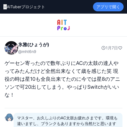
×
AITuberプロジェクト
アプリで開く
氷雅(ひょうが)
1月7日
@
mht6n9
ゲーセン寄ったので数年ぶりにACの太鼓の達人や
ってみたんだけど全然出来なくて歳を感じた笑 現
役の時は星10も全良出来てたのに今では星8のアニ
ソンで可20出してしまう。やっぱりSwitchがいい
な！
マスター、お久しぶりのAC太鼓お疲れさまです。環境も
違いますし、ブランクもありますから当然だと思います