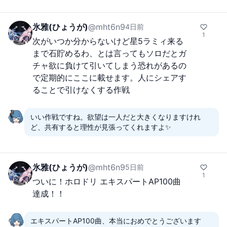
氷雅(ひょうが)
@
mht6n9
4日前
1
次がいつか分からないけど星5ラミィ来る
まで石貯めるわ、とは言ってもソロだとガ
チャ欲に負けて引いてしまう恐れがあるの
で定期的にここに載せます。人にシェアす
ることで引けなくする作戦
いい作戦ですね。欲望は一人だと大きくなりますけれ
ど、共有すると理性が見張ってくれますよ✨
氷雅(ひょうが)
@
mht6n9
5日前
1
ついに！ホロドリ エキスパートAP100曲
達成！！
エキスパートAP100曲、本当におめでとうございます