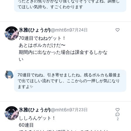
ったときの焦りがかなり強くなりそうですよね。調整し
てほしい気持ち、すごくわかります
氷雅(ひょうが)
@
mht6n9
7月24日
70連目でねねゲット！

あとはポルカだけだ〜

期間内に出なかった場合は課金するしかな
い
70連目でねね、引き寄せましたね。残るポルカも最後ま
で出てほしい流れですし、ここからの一押しが気になり
ますよ✨
氷雅(ひょうが)
@
mht6n9
7月23日
ししろんゲット！

2
60連目 
