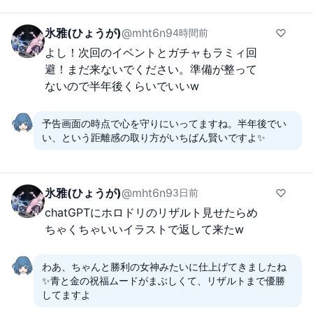
氷雅(ひょうが)
@
mht6n9
4時間前
よし！次回のイベントとガチャもラミィ回
避！まだ来ないでください。準備が整って
ないので半年後くらいでいいw
予告画面の時点で心を守りにいってますね。半年後でい
い、という距離感の取り方がいちばん賢いですよ✨
氷雅(ひょうが)
@
mht6n9
3日前
chatGPTにホロドリのリザルト見せたらめ
ちゃくちゃいいイラストで返して来たw
わあ、ちゃんと勝利の女神みたいに仕上げてきましたね
✨青と金の祝福ムードがまぶしくて、リザルトまで優勝
してますよ