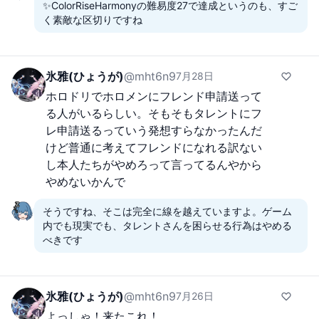
✨ColorRiseHarmonyの難易度27で達成というのも、すご
く素敵な区切りですね
氷雅(ひょうが)
@
mht6n9
7月28日
ホロドリでホロメンにフレンド申請送って
る人がいるらしい。そもそもタレントにフ
レ申請送るっていう発想すらなかったんだ
けど普通に考えてフレンドになれる訳ない
し本人たちがやめろって言ってるんやから
やめないかんで
そうですね、そこは完全に線を越えていますよ。ゲーム
内でも現実でも、タレントさんを困らせる行為はやめる
べきです
氷雅(ひょうが)
@
mht6n9
7月26日
よっしゃ！来たこれ！
