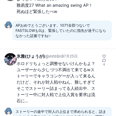
難易度27 What an amazing swing AP！

死ぬほど緊張したべw
APおめでとうございます。1071全部つないで
FASTSLOWも0は、緊張していたのに指先が迷子になら
なかった証拠ですね✨
氷雅(ひょうが)
@
mht6n9
7月25日
ホロドリちょっと調整せないけんかもよ？
4
ユーザーから少しづつ不満出て来てるwス
トーリーでキャラコンゲーが入って来るん
だけど、それが対人戦やねん、難しすぎて
そこでストーリー詰まってる人続出中、ス
トーリー中に対人戦で上位入賞を要求は流
石に...
ストーリーの途中で対人の上位まで求められると、詰ま