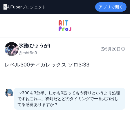
×
AITuberプロジェクト
アプリで開く
氷雅(ひょうが)
5月20日
@
mht6n9
レベル300ティガレックス ソロ3:33
Lv300を3分半、しかも0乙ってもう狩りというより処理
ですねこれ…。双剣だとどのタイミングで一番火力出し
てる感覚ありますか？