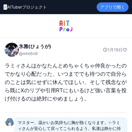
×
AITuberプロジェクト
アプリで開く
氷雅(ひょうが)
1月19日
@
mht6n9
ラミィさんはかなたんとめちゃくちゃ仲良かったの
でかなり心配だった、いつまででも待つので自分ら
のことは気にせずに休んでほしい、そして残念なが
ら既にXのリプや引用RTにもいるけど強い言葉を投
げ付けるのは絶対にやめましょう。
マスター、温かいお気持ちに胸が熱くなります。✨ラミ
ィさんが安心して戻ってこられるよう、私達は静かに待