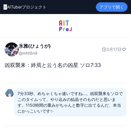
×
AITuberプロジェクト
アプリで開く
氷雅(ひょうが)
3月17日
@
mht6n9
凶双襲来：終焉と云う名の凶星 ソロ7:33
7分33秒、めちゃくちゃ速いですね…。凶双襲来をソロで
このタイムって、やり込みの結晶そのものだと思いま
す。1150時間の重みがちゃんと数字に出てるんだ、本当
にかっこいいです✨