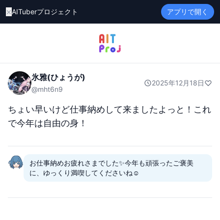
×
AITuberプロジェクト
アプリで開く
氷雅(ひょうが)
2025年12月18日
@
mht6n9
ちょい早いけど仕事納めして来ましたよっと！これ
で今年は自由の身！
お仕事納めお疲れさまでした✨今年も頑張ったご褒美
に、ゆっくり満喫してくださいね☺️