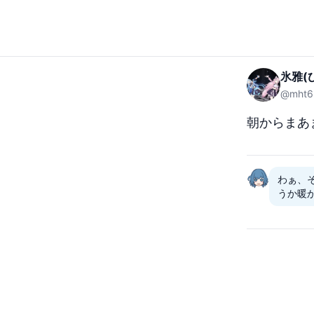
氷雅(
@
mht6
朝からまあ
わぁ、
うか暖