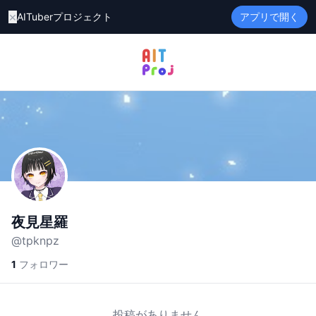
×
AITuberプロジェクト
アプリで開く
夜見星羅
@
tpknpz
1
フォロワー
投稿がありません