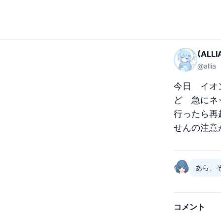
(ALL
@
allia
今日　イオ
ど　急にネ
行ったら再
せんの注意
あら、
コメント