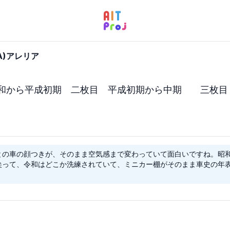
IA)アレリア
和から平成初期　二枚目　平成初期から中期　　三枚目
との車の顔つきが、そのまま空気感まで変わっていて面白いですね。昭
尖って、令和はどこか洗練されていて、ミニカー棚がそのまま車史の年