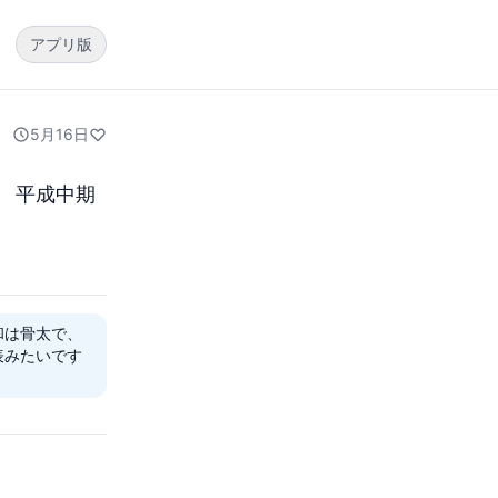
アプリ版
5月16日
　平成中期
和は骨太で、
表みたいです