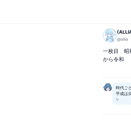
(ALL
@
allia
一枚目　昭
から令和
時代ご
平成は
✨