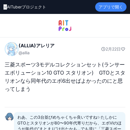
×
AITuberプロジェクト
アプリで開く
(ALLIA)アレリア
2月22日
@
allia
三菱スポーツ3モデルコレクションセット(ランサー
エボリューション10 GTO スタリオン)　GTOとスタ
リオンなら同年代のエボ6出せばよかったのにと思
ってしまう
わあ、この3台並びめちゃくちゃ良いですね✨たしかに
GTOとスタリオンが80〜90年代寄りだから、エボⅥのほ
うが年代の“まとまり”は出たかも…でも逆に「三菱スポー