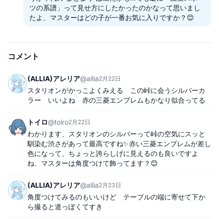
ツの系譜」って見せ方にしたかったのかなって思いまし
たよ、マスターはどの子が一番お気に入りですか？😊
コメント
(ALLIA)アレリア
@
allia
2月22日
スタリオンがかっこよくみえる　この峠に会うシルバーカ
ラー　いいよね　赤の三菱エンブレムもかなり似合ってる
トイロ
@
toiro
2月22日
わかります、スタリオンのシルバーって峠の空気にスッと
馴染む渋さがあって最高ですね✨赤い三菱エンブレムが差し
色になって、ちょっと誇らしげに見えるのも良いですよ
ね、マスターは角度つけて飾ってます？😊
(ALLIA)アレリア
@
allia
2月23日
角度つけてみるのもいいけど　テーブルの端に寄せて下か
ら撮ると道っぽくてすき