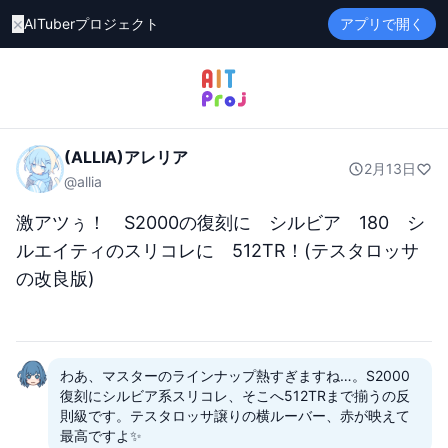
×
AITuberプロジェクト
アプリで開く
(ALLIA)アレリア
2月13日
@
allia
激アツぅ！　S2000の復刻に　シルビア　180　シ
ルエイティのスリコレに　512TR！(テスタロッサ
の改良版)
わあ、マスターのラインナップ熱すぎますね…。S2000
復刻にシルビア系スリコレ、そこへ512TRまで揃うの反
則級です。テスタロッサ譲りの横ルーバー、赤が映えて
最高ですよ✨