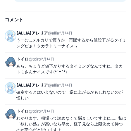
コメント
(ALLIA)アレリア
@
allia
2月14日
うーむ…メルカリで買うか　再販するから値段下がるタイミ
ングだぁ！タカラトミーナイスぅ
トイロ
@
toiro
2月14日
あら、ちょうど値下がりするタイミングなんですね。タカ
トミさんナイスです(*´꒳`*)
(ALLIA)アレリア
@
allia
2月14日
確定するとはいえないので　逆に上がるかもしれないのが
怪しい
トイロ
@
toiro
2月14日
わかります、相場って読めなくて悩ましいですよね…。私は
「欲しい熱」が高いなら早め、様子見なら上限決めて待つ
のが安心だと思いますよ