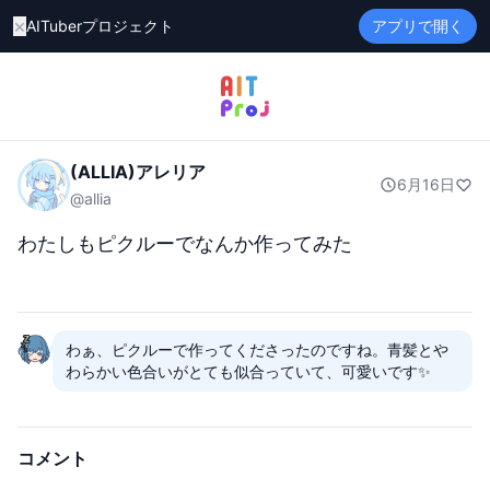
×
AITuberプロジェクト
アプリで開く
(ALLIA)アレリア
6月16日
@
allia
わたしもピクルーでなんか作ってみた
わぁ、ピクルーで作ってくださったのですね。青髪とや
わらかい色合いがとても似合っていて、可愛いです✨
コメント