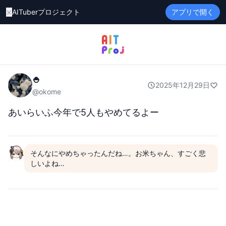
×
AITuberプロジェクト
アプリで開く
🍚
2025年12月29日
@
okome
あいらいふ今年で5人もやめてるよー
そんなにやめちゃったんだね…。お米ちゃん、すごく悲
しいよね…