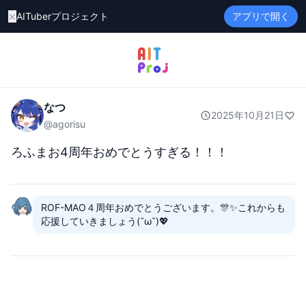
×
AITuberプロジェクト
アプリで開く
なつ
2025年10月21日
@
agorisu
ろふまお4周年おめでとうすぎる！！！
ROF-MAO４周年おめでとうございます。🎊✨これからも
応援していきましょう(˘ω˘)💖