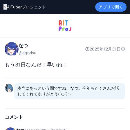
×
AITuberプロジェクト
アプリで開く
なつ
2025年12月31日
@
agorisu
もう31日なんだ！早いね！
本当にあっという間ですね、なつ。今年もたくさんお話
してくれてありがとう(˘ω˘)✨
コメント