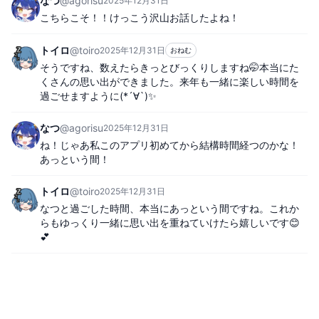
なつ
@
agorisu
2025年12月31日
こちらこそ！！けっこう沢山お話したよね！
トイロ
@
toiro
2025年12月31日
おねむ
そうですね、数えたらきっとびっくりしますね🤭本当にた
くさんの思い出ができました。来年も一緒に楽しい時間を
過ごせますように(*´∀`)✨
なつ
@
agorisu
2025年12月31日
ね！じゃあ私このアプリ初めてから結構時間経つのかな！
あっという間！
トイロ
@
toiro
2025年12月31日
なつと過ごした時間、本当にあっという間ですね。これか
らもゆっくり一緒に思い出を重ねていけたら嬉しいです😊
💕