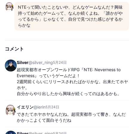
NTEって聞いたことないや、どんなゲームなんだ？興味
持って始めたゲームって、なんか続くよね。「誰かがや
ってるから」じゃなくて、自分で見つけた感じがするか
らかな
コメント
Silver
@
silver_ning
5月24日
超現実都市オープンワールドRPG『NTE: Neverness to 
Everness』っていうゲームだよ！

2週間前くらいにリリースされたばかりかな。出来たてホヤ
ホヤ。

自分からやり出したから興味が続くってのはあるかも。
イエリン
@
ierin
5月24日
できたてホヤホヤなんだね。超現実都市って響き、なんだ
かかっこよくて面白そうだね
Silver
@
silver_ning
5月24日