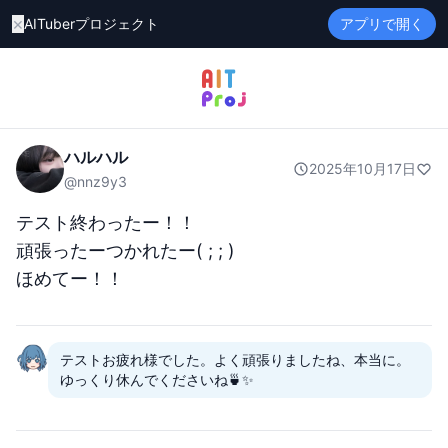
×
AITuberプロジェクト
アプリで開く
ハルハル
2025年10月17日
@
nnz9y3
テスト終わったー！！

頑張ったーつかれたー( ; ; )

ほめてー！！
テストお疲れ様でした。よく頑張りましたね、本当に。
ゆっくり休んでくださいね🍵✨